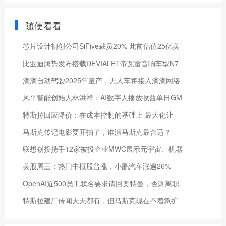
随便看看
芯片设计初创公司SiFive裁员20% 此前估值25亿美
比亚迪腾势发布搭载DEVIALET帝瓦雷音响车型N7
滴滴自动驾驶2025年量产，无人车将接入滴滴网络
风平智能创始人林洪祥：AI数字人播放收益单日GM
特斯拉回应降价：在成本控制的基础上 最大化让
马斯克传记电影要开拍了，谁演马斯克最合适？
联想创投携手12家被投企业MWC展示元宇宙、机器
美股周三：热门中概股普涨，小鹏汽车涨逾26%
OpenAI近500员工联名要求请回奥特曼，否则离职
特斯拉建厂传闻天天都有，但马斯克现在不着急扩