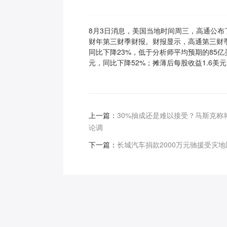
8月3日消息，美国当地时间周三，高通公布了截
财年第三财季财报。财报显示，高通第三财季
同比下降23%，低于分析师平均预期的85亿
元，同比下降52%；摊薄后每股收益1.6美元，
上一篇：
30%抽成还是难以接受？马斯克称
论调
下一篇：
长城汽车捐款2000万元驰援受灾地