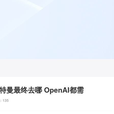
曼最终去哪 OpenAI都需
：
135