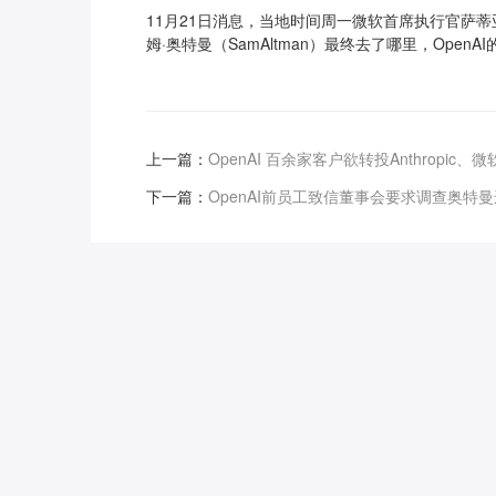
11月21日消息，当地时间周一微软首席执行官萨蒂亚·纳
姆·奥特曼（SamAltman）最终去了哪里，Open
上一篇：
OpenAI 百余家客户欲转投Anthropic、
下一篇：
OpenAI前员工致信董事会要求调查奥特