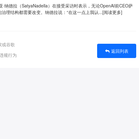
德拉（SatyaNadella）在接受采访时表示，无论OpenAI前CEO萨
AI的治理结构都需要改变。纳德拉说：“在这一点上我认...[阅读更多]
微软或谷歌
返回列表
曼违规行为