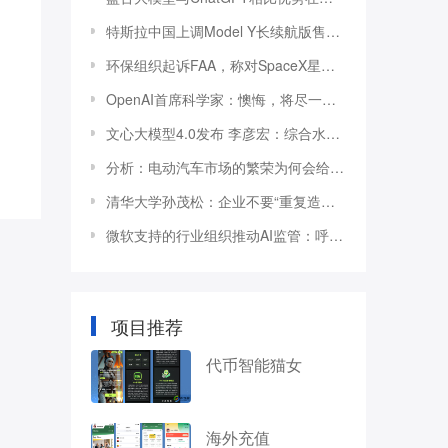
特斯拉中国上调Model Y长续航版售价至30.44万元
环保组织起诉FAA，称对SpaceX星际飞船发射台审
OpenAI首席科学家：懊悔，将尽一切努力让OpenAI
文心大模型4.0发布 李彦宏：综合水平与GPT-4相
分析：电动汽车市场的繁荣为何会给美国电网带来
清华大学孙茂松：企业不要“重复造轮子”，要做
微软支持的行业组织推动AI监管：呼吁在立法基础
项目推荐
代币智能猫女
海外充值