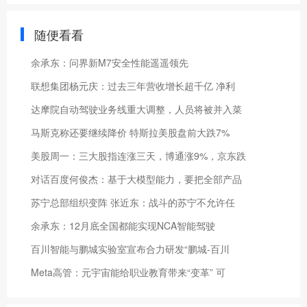
随便看看
余承东：问界新M7安全性能遥遥领先
联想集团杨元庆：过去三年营收增长超千亿 净利
达摩院自动驾驶业务线重大调整，人员将被并入菜
马斯克称还要继续降价 特斯拉美股盘前大跌7%
美股周一：三大股指连涨三天，博通涨9%，京东跌
对话百度何俊杰：基于大模型能力，要把全部产品
苏宁总部组织变阵 张近东：战斗的苏宁不允许任
余承东：12月底全国都能实现NCA智能驾驶
百川智能与鹏城实验室宣布合力研发“鹏城-百川
Meta高管：元宇宙能给职业教育带来“变革” 可